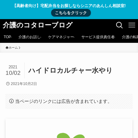
【高齢者向け】宅配弁当をお探しならシニアのあんしん相談室!
こちらをクリック
介護のコタローブログ
TOP
介護のお話し
ケアマネジャー
サービス提供責任者
介護の転
ホーム
2021
ハイドロカルチャー水やり
10/02
2021年10月2日
当ページのリンクには広告が含まれています。