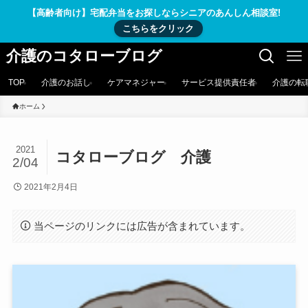
【高齢者向け】宅配弁当をお探しならシニアのあんしん相談室!
こちらをクリック
介護のコタローブログ
TOP
介護のお話し
ケアマネジャー
サービス提供責任者
介護の転
ホーム
2021
コタローブログ 介護
2/04
2021年2月4日
当ページのリンクには広告が含まれています。