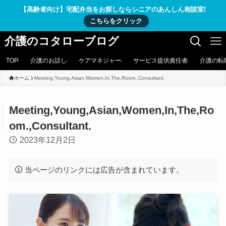
【高齢者向け】宅配弁当をお探しならシニアのあんしん相談室!
こちらをクリック
介護のコタローブログ
TOP
介護のお話し
ケアマネジャー
サービス提供責任者
介護の転
ホーム
Meeting,Young,Asian,Women,In,The,Room.,Consultant.
Meeting,Young,Asian,Women,In,The,Ro
om.,Consultant.
2023年12月2日
当ページのリンクには広告が含まれています。