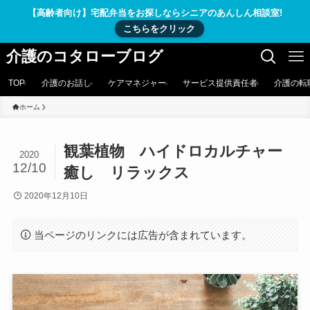
【高齢者向け】宅配弁当をお探しならシニアのあんしん相談室!
こちらをクリック
介護のコタローブログ
TOP
介護のお話し
ケアマネジャー
サービス提供責任者
介護の転
ホーム
観葉植物 ハイドロカルチャー
2020
12/10
癒し リラックス
2020年12月10日
当ページのリンクには広告が含まれています。