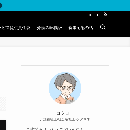
ービス提供責任者
介護の転職話
食事宅配の話
コタロー
介護福祉士/社会福祉士/ケアマネ
ご訪問ありがとうございます！