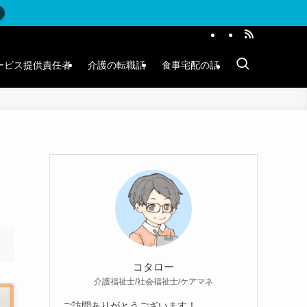
ービス提供責任者
介護の転職話
食事宅配の話
コタロー
介護福祉士/社会福祉士/ケアマネ
ご訪問ありがとうございます！