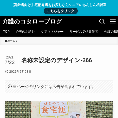
【高齢者向け】宅配弁当をお探しならシニアのあんしん相談室!
こちらをクリック
介護のコタローブログ
TOP
介護のお話し
ケアマネジャー
サービス提供責任者
介護の転
ホーム
2021
名称未設定のデザイン-266
7/23
2021年7月23日
当ページのリンクには広告が含まれています。