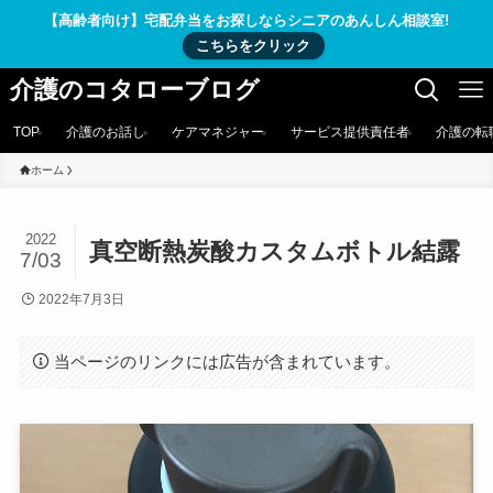
【高齢者向け】宅配弁当をお探しならシニアのあんしん相談室!
こちらをクリック
介護のコタローブログ
TOP
介護のお話し
ケアマネジャー
サービス提供責任者
介護の転
ホーム
2022
真空断熱炭酸カスタムボトル結露
7/03
2022年7月3日
当ページのリンクには広告が含まれています。