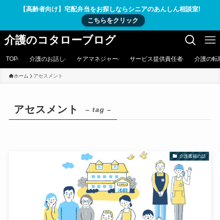
【高齢者向け】宅配弁当をお探しならシニアのあんしん相談室!
こちらをクリック
介護のコタローブログ
TOP
介護のお話し
ケアマネジャー
サービス提供責任者
介護の転
ホーム
アセスメント
アセスメント
– tag –
介護書籍の話