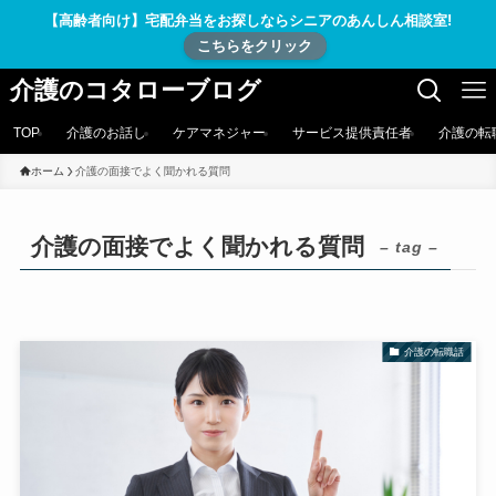
【高齢者向け】宅配弁当をお探しならシニアのあんしん相談室!
こちらをクリック
介護のコタローブログ
TOP
介護のお話し
ケアマネジャー
サービス提供責任者
介護の転
ホーム
介護の面接でよく聞かれる質問
介護の面接でよく聞かれる質問
– tag –
介護の転職話