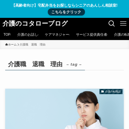
【高齢者向け】宅配弁当をお探しならシニアのあんしん相談室!
こちらをクリック
介護のコタローブログ
TOP
介護のお話し
ケアマネジャー
サービス提供責任者
介護の転
ホーム
介護職 退職 理由
介護職 退職 理由
– tag –
介護の転職話