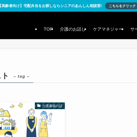
【高齢者向け】宅配弁当をお探しならシニアのあんしん相談室!
こちらをクリック
TOP
介護のお話し
ケアマネジャー
サ
スト
– tag –
介護書籍の話