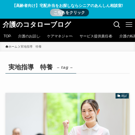
【高齢者向け】宅配弁当をお探しならシニアのあんしん相談室!
こちらをクリック
介護のコタローブログ
TOP
介護のお話し
ケアマネジャー
サービス提供責任者
介護の転
ホーム
実地指導 特養
実地指導 特養
– tag –
雑記