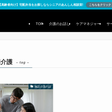
【高齢者向け】宅配弁当をお探しならシニアのあんしん相談室!
こちらをクリック
TOP
介護のお話し
ケアマネジャー
サ
宅介護
– tag –
施設介護の話