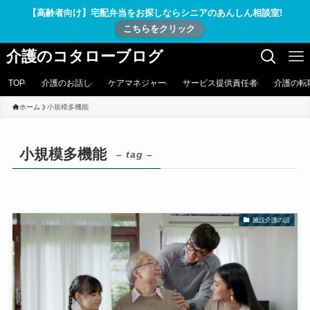
【高齢者向け】宅配弁当をお探しならシニアのあんしん相談室!
こちらをクリック
介護のコタローブログ
TOP
介護のお話し
ケアマネジャー
サービス提供責任者
介護の転
ホーム
小規模多機能
小規模多機能
– tag –
施設介護の話