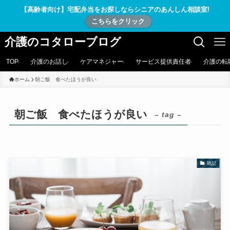
【高齢者向け】宅配弁当をお探しならシニアのあんしん相談室!
こちらをクリック
介護のコタローブログ
TOP
介護のお話し
ケアマネジャー
サービス提供責任者
介護の転
ホーム
朝ご飯 食べたほうが良い
朝ご飯 食べたほうが良い
– tag –
雑記