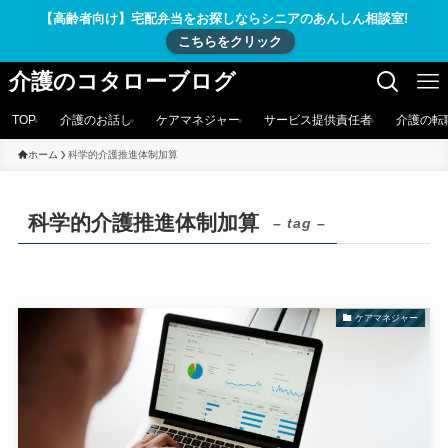
【高齢者向け】宅配弁当をお探しならシニアのあんしん相談室!
こちらをクリック
介護のコタローブログ
TOP
介護のお話し
ケアマネジャー
サービス提供責任者
介護の転
ホーム
科学的介護推進体制加算
科学的介護推進体制加算
– tag –
ケアマネジャー