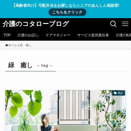
【高齢者向け】宅配弁当をお探しならシニアのあんしん相談室!
こちらをクリック
介護のコタローブログ
TOP
介護のお話し
ケアマネジャー
サービス提供責任者
介護の転
ホーム
緑 癒し
緑 癒し
– tag –
雑記