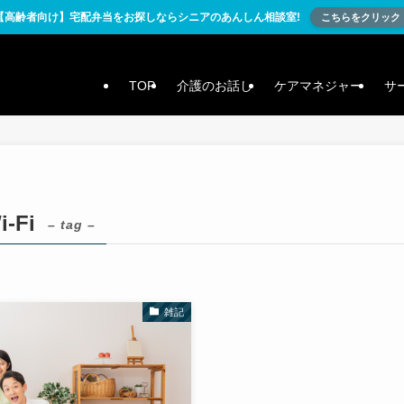
【高齢者向け】宅配弁当をお探しならシニアのあんしん相談室!
こちらをクリック
TOP
介護のお話し
ケアマネジャー
サ
-Fi
– tag –
雑記