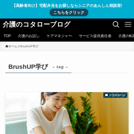
【高齢者向け】宅配弁当をお探しならシニアのあんしん相談室!
こちらをクリック
介護のコタローブログ
TOP
介護のお話し
ケアマネジャー
サービス提供責任者
介護の転
ホーム
BrushUP学び
BrushUP学び
– tag –
介護資格の話