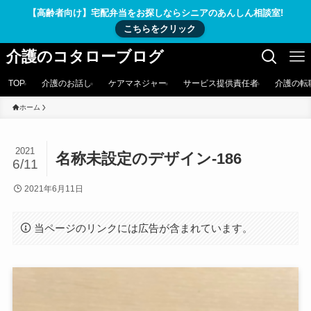
【高齢者向け】宅配弁当をお探しならシニアのあんしん相談室!
こちらをクリック
介護のコタローブログ
TOP
介護のお話し
ケアマネジャー
サービス提供責任者
介護の転
ホーム
2021
名称未設定のデザイン-186
6/11
2021年6月11日
当ページのリンクには広告が含まれています。