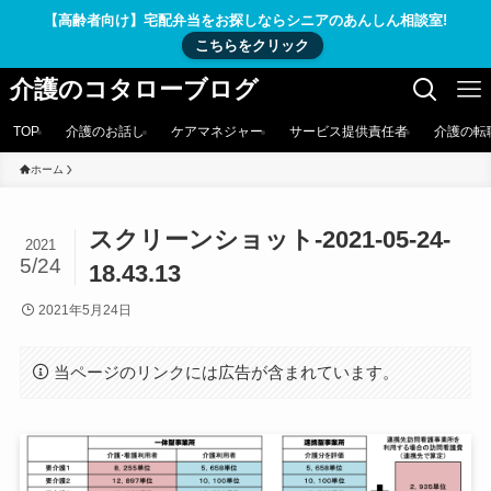
【高齢者向け】宅配弁当をお探しならシニアのあんしん相談室!
こちらをクリック
介護のコタローブログ
TOP
介護のお話し
ケアマネジャー
サービス提供責任者
介護の転
ホーム
スクリーンショット-2021-05-24-
2021
5/24
18.43.13
2021年5月24日
当ページのリンクには広告が含まれています。