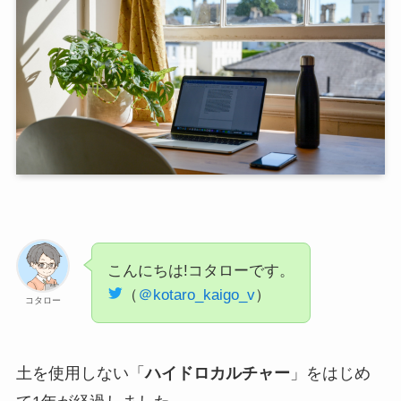
こんにちは!コタローです。
（
＠kotaro_kaigo_v
）
コタロー
土を使用しない「
ハイドロカルチャー
」をはじめ