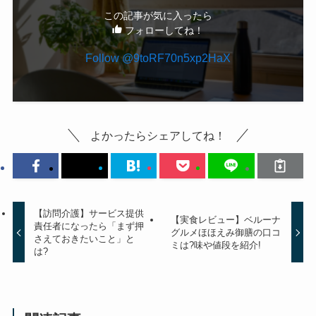
この記事が気に入ったら
フォローしてね！
Follow @9toRF70n5xp2HaX
よかったらシェアしてね！
【訪問介護】サービス提供
【実食レビュー】ベルーナ
責任者になったら「まず押
グルメほほえみ御膳の口コ
さえておきたいこと」と
ミは?味や値段を紹介!
は?