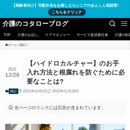
【高齢者向け】宅配弁当をお探しならシニアのあんしん相談室!
こちらをクリック
介護のコタローブログ
TOP
介護のお話し
ケアマネジャー
サービス提供責任者
介護の転
ホーム
雑記
【ハイドロカルチャー】のお手
2022
入れ方法と根腐れを防ぐために必
12/28
要なことは?
2021年10月2日
2022年12月28日
雑記
当ページのリンクには広告が含まれています。