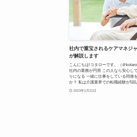
社内で重宝されるケアマネジ
が解説します
こんにちは!コタローです。（＠kotaro
社内の業務が円滑 この人なら安心し
りになる 一緒に仕事をしている同僚
か？ 私は介護業界での転職経験が5回あ.
2023年1月21日