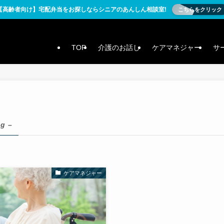
【高齢者向け】宅配弁当をお探しならシニアのあんしん相談室!
こちらをクリック
TOP
介護のお話し
ケアマネジャー
サ
ag –
ケアマネジャー