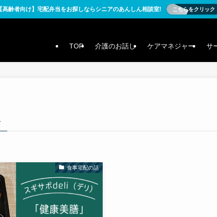
【高齢者向け】宅配弁当をお探しならシニアのあんしん相談室!
こちらをクリック
TOP
介護のお話し
ケアマネジャー
サ
–
食事宅配の話