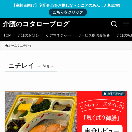
【高齢者向け】宅配弁当をお探しならシニアのあんしん相談室!
こちらをクリック
介護のコタローブログ
TOP
介護のお話し
ケアマネジャー
サービス提供責任者
介護の転
ホーム
ニチレイ
ニチレイ
– tag –
食事宅配の話