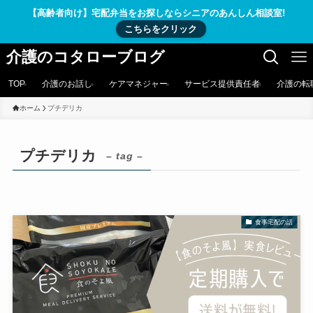
【高齢者向け】宅配弁当をお探しならシニアのあんしん相談室!
こちらをクリック
介護のコタローブログ
TOP
介護のお話し
ケアマネジャー
サービス提供責任者
介護の転
ホーム
プチデリカ
プチデリカ
– tag –
食事宅配の話