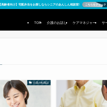
【高齢者向け】宅配弁当をお探しならシニアのあんしん相談室!
こちらをクリック
TOP
介護のお話し
ケアマネジャー
サ
介護の転職話