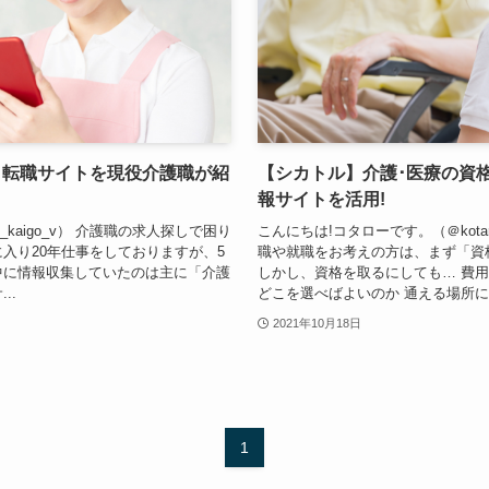
メ転職サイトを現役介護職が紹
【シカトル】介護･医療の資
報サイトを活用!
_kaigo_v） 介護職の求人探しで困り
こんにちは!コタローです。（＠kotar
入り20年仕事をしておりますが、5
職や就職をお考えの方は、まず「資
中に情報収集していたのは主に「介護
しかし、資格を取るにしても… 費用
..
どこを選べばよいのか 通える場所にス
2021年10月18日
1