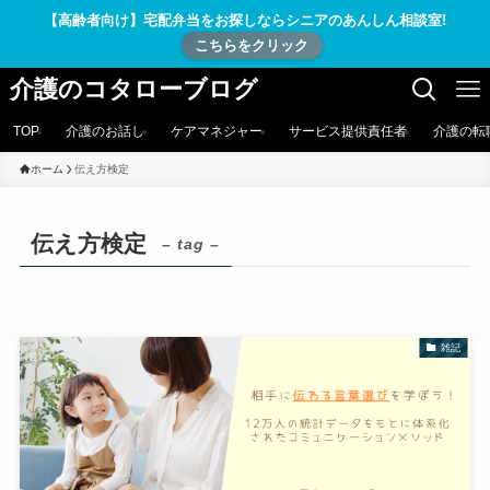
【高齢者向け】宅配弁当をお探しならシニアのあんしん相談室!
こちらをクリック
介護のコタローブログ
TOP
介護のお話し
ケアマネジャー
サービス提供責任者
介護の転
ホーム
伝え方検定
伝え方検定
– tag –
雑記