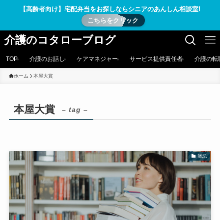
【高齢者向け】宅配弁当をお探しならシニアのあんしん相談室!
こちらをクリック
介護のコタローブログ
TOP
介護のお話し
ケアマネジャー
サービス提供責任者
介護の転
ホーム
本屋大賞
本屋大賞
– tag –
雑記