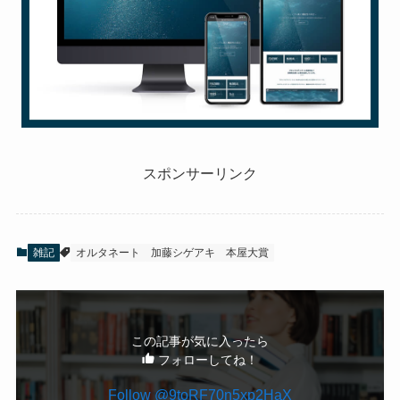
スポンサーリンク
雑記
オルタネート
加藤シゲアキ
本屋大賞
この記事が気に入ったら
フォローしてね！
Follow @9toRF70n5xp2HaX