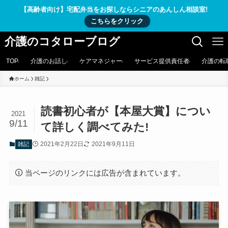
【高齢者向け】宅配弁当をお探しならシニアのあんしん相談室!
こちらをクリック
介護のコタローブログ
TOP
介護のお話し
ケアマネジャー
サービス提供責任者
介護の転
ホーム
雑記
読書初心者が【本屋大賞】につい
2021
9/11
て詳しく調べてみた!
2021年2月22日
2021年9月11日
雑記
当ページのリンクには広告が含まれています。