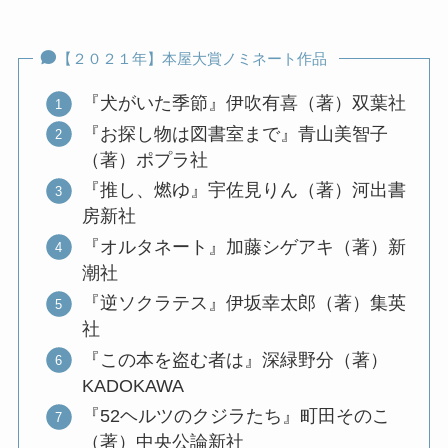
【２０２１年】本屋大賞ノミネート作品
『犬がいた季節』伊吹有喜（著）双葉社
『お探し物は図書室まで』青山美智子
（著）ポプラ社
『推し、燃ゆ』宇佐見りん（著）河出書
房新社
『オルタネート』加藤シゲアキ（著）新
潮社
『逆ソクラテス』伊坂幸太郎（著）集英
社
『この本を盗む者は』深緑野分（著）
KADOKAWA
『52ヘルツのクジラたち』町田そのこ
（著）中央公論新社