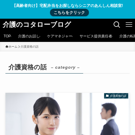
【高齢者向け】宅配弁当をお探しならシニアのあんしん相談室!
こちらをクリック
介護のコタローブログ
TOP
介護のお話し
ケアマネジャー
サービス提供責任者
介護の転
ホーム
介護資格の話
介護資格の話
– category –
介護資格の話