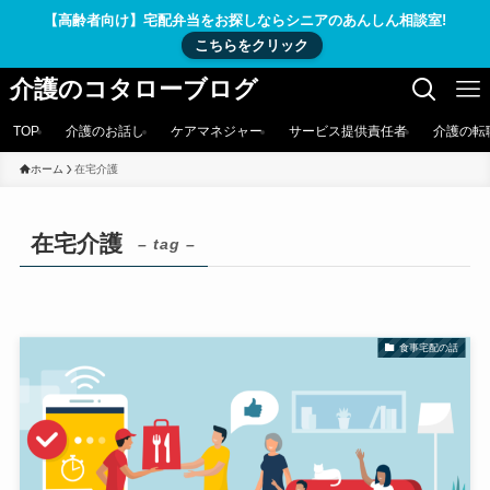
【高齢者向け】宅配弁当をお探しならシニアのあんしん相談室!
こちらをクリック
介護のコタローブログ
TOP
介護のお話し
ケアマネジャー
サービス提供責任者
介護の転
ホーム
在宅介護
在宅介護
– tag –
食事宅配の話