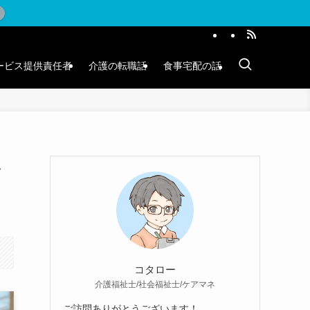
ービス提供責任者
介護の転職話
食事宅配の話
容
コタロー
介護福祉士/社会福祉士/ケアマネ
ご訪問ありがとうございます！