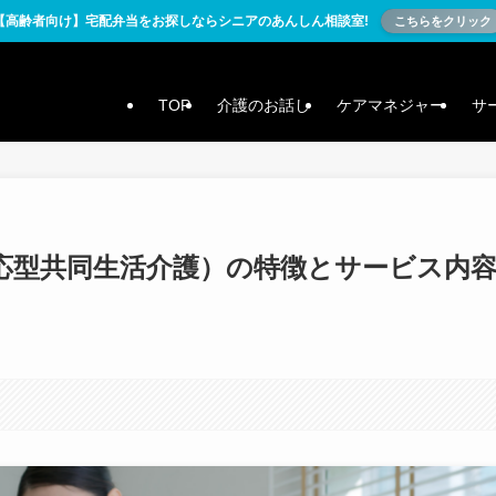
【高齢者向け】宅配弁当をお探しならシニアのあんしん相談室!
こちらをクリック
TOP
介護のお話し
ケアマネジャー
サ
応型共同生活介護）の特徴とサービス内