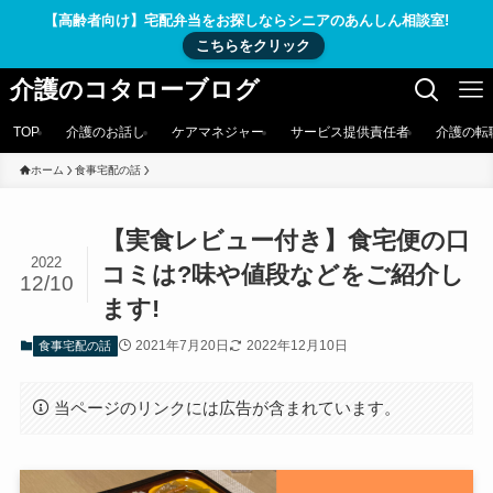
【高齢者向け】宅配弁当をお探しならシニアのあんしん相談室!
こちらをクリック
介護のコタローブログ
TOP
介護のお話し
ケアマネジャー
サービス提供責任者
介護の転
ホーム
食事宅配の話
【実食レビュー付き】食宅便の口
2022
コミは?味や値段などをご紹介し
12/10
ます!
2021年7月20日
2022年12月10日
食事宅配の話
当ページのリンクには広告が含まれています。