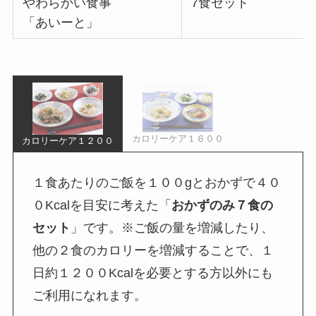
やわらかい食事
7食セット
「あいーと」
カロリーケア１６００
カロリーケア１２００
１食あたりのご飯を１００gとおかずで４０
０Kcalを目安に考えた「
おかずのみ７食の
セット
」です。※ご飯の量を増減したり、
他の２食のカロリーを増減することで、１
日約１２００Kcalを必要とする方以外にも
ご利用になれます。