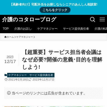
【高齢者向け】宅配弁当をお探しならシニアのあんしん相談室!
こちらをクリック
介護のコタローブログ
TOP
介護のお話し
ケアマネジャー
サービス提供責任者
介護の転
ホーム
ケアマネジャー
【超重要】サービス担当者会議は
2023
なぜ必要?開催の意義･目的を理解
12/17
しよう!
ケアマネジャー
サービス提供責任者
2021年2月18日
2023年12月17日
当ページのリンクには広告が含まれています。