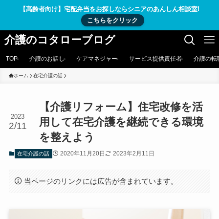
【高齢者向け】宅配弁当をお探しならシニアのあんしん相談室!
こちらをクリック
介護のコタローブログ
TOP
介護のお話し
ケアマネジャー
サービス提供責任者
介護の転
ホーム
在宅介護の話
【介護リフォーム】住宅改修を活
2023
用して在宅介護を継続できる環境
2/11
を整えよう
2020年11月20日
2023年2月11日
在宅介護の話
当ページのリンクには広告が含まれています。